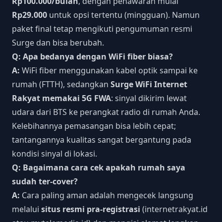
Rp100.000/bulan
, dengan penawaran mulai
Rp29.000
untuk opsi tertentu (mingguan). Namun
paket final tetap mengikuti pengumuman resmi
Surge dan bisa berubah.
Q: Apa bedanya dengan WiFi fiber biasa?
A:
WiFi fiber menggunakan kabel optik sampai ke
rumah (FTTH), sedangkan
Surge WiFi Internet
Rakyat memakai 5G FWA
: sinyal dikirim lewat
udara dari BTS ke perangkat radio di rumah Anda.
Kelebihannya pemasangan bisa lebih cepat;
tantangannya kualitas sangat bergantung pada
kondisi sinyal di lokasi.
Q: Bagaimana cara cek apakah rumah saya
sudah ter-cover?
A:
Cara paling aman adalah mengecek langsung
melalui
situs resmi pra-registrasi
(internetrakyat.id